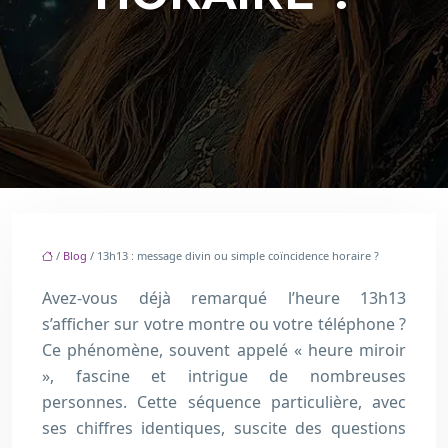
/
Blog
/ 13h13 : message divin ou simple coïncidence horaire ?
Avez-vous déjà remarqué l’heure 13h13
s’afficher sur votre montre ou votre téléphone ?
Ce phénomène, souvent appelé « heure miroir
», fascine et intrigue de nombreuses
personnes. Cette séquence particulière, avec
ses chiffres identiques, suscite des questions